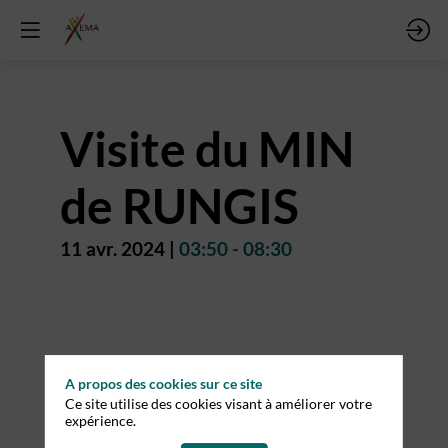
Visite du MIN
de RUNGIS
11 avr. 2024
|
03:50
-
08:30
Description
Vous
allez
A propos des cookies sur ce site
participer
Ce site utilise des cookies visant à améliorer votre
à
expérience.
une
visite